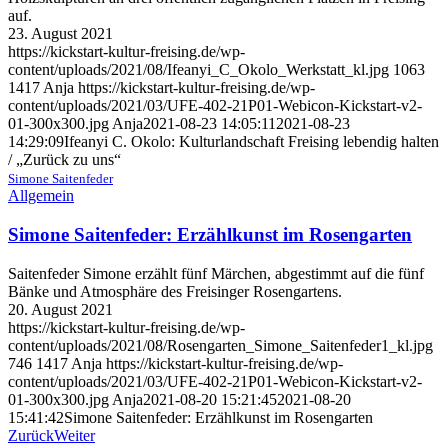
auf.
23. August 2021
https://kickstart-kultur-freising.de/wp-
content/uploads/2021/08/Ifeanyi_C_Okolo_Werkstatt_kl.jpg
1063
1417
Anja
https://kickstart-kultur-freising.de/wp-
content/uploads/2021/03/UFE-402-21P01-Webicon-Kickstart-v2-
01-300x300.jpg
Anja
2021-08-23 14:05:11
2021-08-23
14:29:09
Ifeanyi C. Okolo: Kulturlandschaft Freising lebendig halten
/ „Zurück zu uns“
Simone Saitenfeder
Allgemein
Simone Saitenfeder: Erzählkunst im Rosengarten
Saitenfeder Simone erzählt fünf Märchen, abgestimmt auf die fünf
Bänke und Atmosphäre des Freisinger Rosengartens.
20. August 2021
https://kickstart-kultur-freising.de/wp-
content/uploads/2021/08/Rosengarten_Simone_Saitenfeder1_kl.jpg
746
1417
Anja
https://kickstart-kultur-freising.de/wp-
content/uploads/2021/03/UFE-402-21P01-Webicon-Kickstart-v2-
01-300x300.jpg
Anja
2021-08-20 15:21:45
2021-08-20
15:41:42
Simone Saitenfeder: Erzählkunst im Rosengarten
Zurück
Weiter