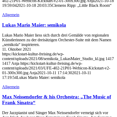
402-21P01-Webicon-Kickstart-v2-01-300x300.jpg
Anja
2021-10-18
19:59:04
2021-10-18 20:03:35
Clemens Ripp: „Little Black Room“
Allgemein
Lukas Mario Maier: semikola
Lukas Mario Maier liess sich durch drei Gemälde von regionalen
Künstlerinnen zu der dreisätzigen Orchester-Suite mit dem Namen
„semikola“ inspirieren.
11. Oktober 2021
https://kickstart-kultur-freising.de/wp-
content/uploads/2021/08/semikola_LukasMaier_Studio_kl.jpg
1417
1417
Anja
https://kickstart-kultur-freising.de/wp-
content/uploads/2021/03/UFE-402-21P01-Webicon-Kickstart-v2-
01-300x300.jpg
Anja
2021-10-11 17:14:30
2021-10-11
17:19:54
Lukas Mario Maier: semikola
Allgemein
Max Neissendorfer & his Orchestra: „The Music of
Frank Sinatra“
Der Jazzpianist und Sänger Max Neissendorfer verneigt sich vor