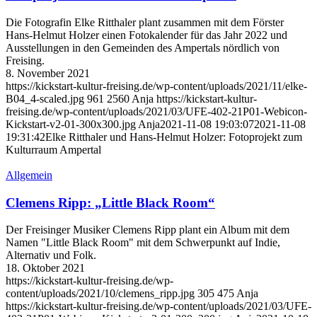
Die Fotografin Elke Ritthaler plant zusammen mit dem Förster
Hans-Helmut Holzer einen Fotokalender für das Jahr 2022 und
Ausstellungen in den Gemeinden des Ampertals nördlich von
Freising.
8. November 2021
https://kickstart-kultur-freising.de/wp-content/uploads/2021/11/elke-
B04_4-scaled.jpg
961
2560
Anja
https://kickstart-kultur-
freising.de/wp-content/uploads/2021/03/UFE-402-21P01-Webicon-
Kickstart-v2-01-300x300.jpg
Anja
2021-11-08 19:03:07
2021-11-08
19:31:42
Elke Ritthaler und Hans-Helmut Holzer: Fotoprojekt zum
Kulturraum Ampertal
Allgemein
Clemens Ripp: „Little Black Room“
Der Freisinger Musiker Clemens Ripp plant ein Album mit dem
Namen "Little Black Room" mit dem Schwerpunkt auf Indie,
Alternativ und Folk.
18. Oktober 2021
https://kickstart-kultur-freising.de/wp-
content/uploads/2021/10/clemens_ripp.jpg
305
475
Anja
https://kickstart-kultur-freising.de/wp-content/uploads/2021/03/UFE-