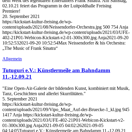
dem Werk des legendären Entertainers Frank Sinatra. Am Samstag,
02.10.21 feiert das Programm in der Luitpoldhalle Freising
Premiere!
20. September 2021
https://kickstart-kultur-freising.de/wp-
content/uploads/2021/08/Neissendorfer-Orchestra.jpg
500
754
Anja
https://kickstart-kultur-freising.de/wp-content/uploads/2021/03/UFE-
402-21P01-Webicon-Kickstart-v2-01-300x300.jpg
Anja
2021-09-20
10:52:53
2021-09-20 10:52:54
Max Neissendorfer & his Orchestra:
„The Music of Frank Sinatra“
Allgemein
Tutuguri e.V.: Künstlermeile am Bahndamm
11.-12.09.21
"Eine Open-Air-Galerie der bildenden Kunst, kombiniert mit Musik,
Tanz, Geschichten und allerlei Skurrilitäten."
5. September 2021
https://kickstart-kultur-freising.de/wp-
content/uploads/2021/09/Vipo_Maat_Auf-der-Bruecke-1_kl.jpg
945
1417
Anja
https://kickstart-kultur-freising.de/wp-
content/uploads/2021/03/UFE-402-21P01-Webicon-Kickstart-v2-
01-300x300.jpg
Anja
2021-09-05 04:02:26
2021-09-05
04:14:05
Tutuguri e.V.: Künstlermeile am Bahndamm 11.-12.09.21