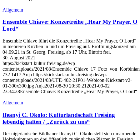
Allgemein
Ensemble Chiave: Konzertreihe „Hear My Prayer, O
Lord“
Ensemble Chiave führt die Konzertreihe „Hear My Prayer, O Lord“
in mehreren Kirchen in und um Freising auf. Eröffnungskonzert am
04.09.21 in St. Georg, Freising, ab 17 Uhr, Eintritt frei.
30. August 2021
https://kickstart-kultur-freising.de/wp-
content/uploads/2021/08/Ensemble_Chiave_17_Foto_von_Korbinian
732
1417
Anja
https://kickstart-kultur-freising.de/wp-
content/uploads/2021/03/UFE-402-21P01-Webicon-Kickstart-v2-
01-300x300.jpg
Anja
2021-08-30 20:30:21
2021-09-02
23:34:28
Ensemble Chiave: Konzertreihe „Hear My Prayer, O Lord“
Allgemein
Ifeanyi C. Okolo: Kulturlandschaft Freising
lebendig halten / „Zurück zu uns“
Der nigerianische Bildhauer Ifeanyi C. Okolo stellt sich umarmende
Holzskulpturen an drei öffentlich zugänglichen Plätzen in Freising