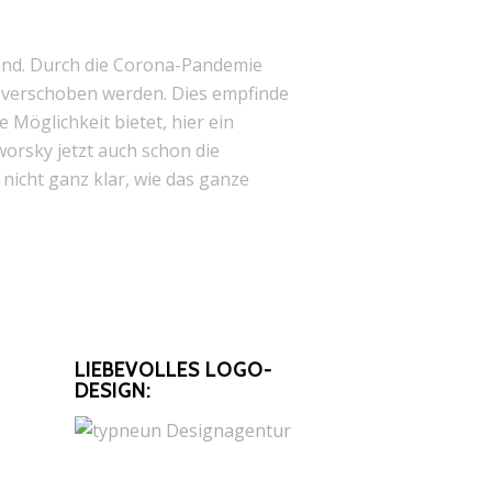
land. Durch die Corona-Pandemie
verschoben werden. Dies empfinde
e Möglichkeit bietet, hier ein
rsky jetzt auch schon die
 nicht ganz klar, wie das ganze
LIEBEVOLLES LOGO-
DESIGN: