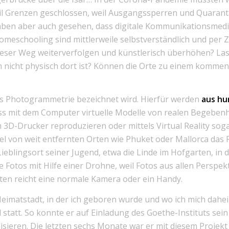
il Grenzen geschlossen, weil Ausgangssperren und Quara
haben aber auch gesehen, dass digitale Kommunikationsmedi
meschooling sind mittlerweile selbstverständlich und per 
 dieser Weg weiterverfolgen und künstlerisch überhöhen? La
 nicht physisch dort ist? Können die Orte zu einem kommen,
ls Photogrammetrie bezeichnet wird. Hierfür werden
aus hu
s mit dem Computer virtuelle Modelle von realen Begebenhe
m 3D-Drucker reproduzieren oder mittels Virtual Reality sog
l von weit entfernten Orten wie Phuket oder Mallorca das 
ieblingsort seiner Jugend, etwa die Linde im Hofgarten, in
Fotos mit Hilfe einer Drohne, weil Fotos aus allen Perspek
kten reicht eine normale Kamera oder ein Handy.
Heimatstadt, in der ich geboren wurde und wo ich mich dahei
statt. So konnte er auf Einladung des Goethe-Instituts sein Pr
isieren. Die letzten sechs Monate war er mit diesem Projekt