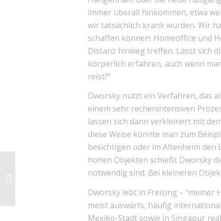
immer überall hinkommen, etwa we
wir tatsächlich krank wurden. Wir 
schaffen können: Homeoffice und Ho
Distanz hinweg treffen. Lässt sich
körperlich erfahren, auch wenn man
reist?”
Dworsky nutzt ein Verfahren, das a
einem sehr rechenintensiven Prozes
lassen sich dann verkleinert mit de
diese Weise könnte man zum Beispie
besichtigen oder im Altenheim den L
hohen Objekten schießt Dworsky die 
notwendig sind. Bei kleineren Obje
Sapere audio –
Philosphie für alle!
Dworsky lebt in Freising – “meiner 
meist auswärts, häufig international 
Mexiko-Stadt sowie in Singapur real