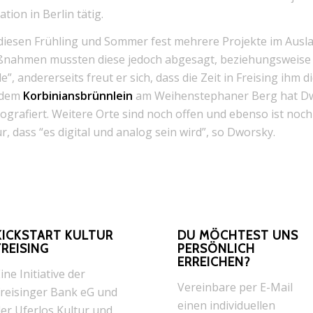
ion in Berlin tätig.
 diesen Frühling und Sommer fest mehrere Projekte im Aus
nahmen mussten diese jedoch abgesagt, beziehungsweise 
, andererseits freut er sich, dass die Zeit in Freising ihm di
n dem
Korbiniansbrünnlein
am Weihenstephaner Berg hat Dwo
ografiert. Weitere Orte sind noch offen und ebenso ist noch
ur, dass “es digital und analog sein wird”, so Dworsky.
KICKSTART KULTUR
DU MÖCHTEST UNS
FREISING
PERSÖNLICH
ERREICHEN?
ine Initiative der
Vereinbare per E-Mail
reisinger Bank eG und
einen individuellen
er Uferlos Kultur und