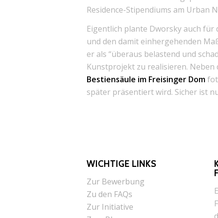
Residence-Stipendiums am Urban Nat
Eigentlich plante Dworsky auch für
und den damit einhergehenden Maß
er als “überaus belastend und schade”
Kunstprojekt zu realisieren. Nebe
Bestiensäule im Freisinger Dom
fot
später präsentiert wird. Sicher ist n
WICHTIGE LINKS
Zur Bewerbung
E
Zu den FAQs
F
Zur Initiative
d