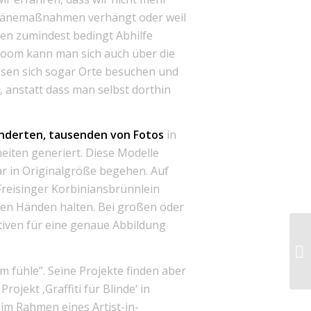
ntänemaßnahmen verhängt oder weil
en zumindest bedingt Abhilfe
Zoom kann man sich auch über die
ssen sich sogar Orte besuchen und
 anstatt dass man selbst dorthin
nderten, tausenden von Fotos
in
iten generiert. Diese Modelle
ar in Originalgröße begehen. Auf
Freisinger Korbiniansbrünnlein
 den Händen halten. Bei großen oder
tiven für eine genaue Abbildung
m fühle”. Seine Projekte finden aber
ojekt ‚Graffiti für Blinde‘ in
 im Rahmen eines Artist-in-