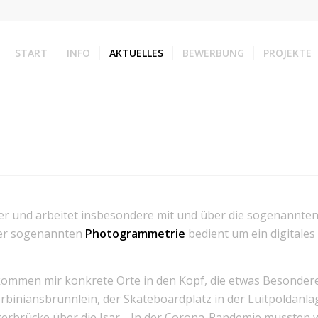
START
INFO
AKTUELLES
BEWERBUNG
PROJEKTE
ler und arbeitet insbesondere mit und über die sogenannten
 der sogenannten
Photogrammetrie
bedient um ein digitales
kommen mir konkrete Orte in den Kopf, die etwas Besondere
rbiniansbrünnlein, der Skateboardplatz in der Luitpoldanla
brücke über die Isar… In der Corona-Pandemie mussten wir